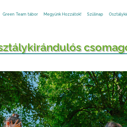
Green Team tábor
Megyünk Hozzátok!
Szülinap
Osztályki
sztálykirándulós csomag