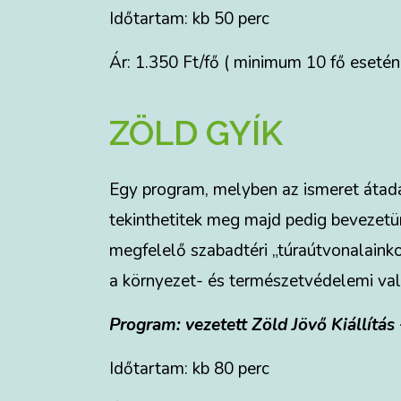
Időtartam: kb 50 perc
Ár: 1.350 Ft/fő ( minimum 10 fő esetén
ZÖLD GYÍK
Egy program, melyben az ismeret átadás
tekinthetitek meg majd pedig bevezetü
megfelelő szabadtéri „túraútvonalaink
a környezet- és természetvédelemi vala
Program: vezetett Zöld Jövő Kiállítás
Időtartam: kb 80 perc