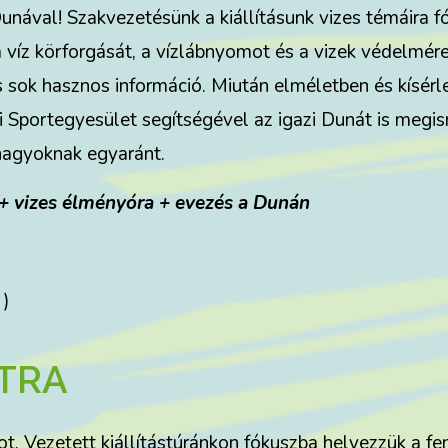
Dunával! Szakvezetésünk a kiállításunk vizes témáira 
a víz körforgását, a vízlábnyomot és a vizek védelmére 
sok hasznos információ. Miután elméletben és kísérle
zi Sportegyesület segítségével az igazi Dunát is megi
 nagyoknak egyaránt.
s + vizes élményóra + evezés a Dunán
 )
XTRA
. Vezetett kiállítástúránkon fókuszba helyezzük a fe