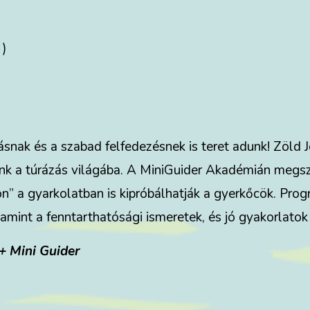
 )
nak és a szabad felfedezésnek is teret adunk! Zöld J
nk a túrázás világába. A MiniGuider Akadémián megsze
on” a gyarkolatban is kipróbálhatják a gyerkőcök. Pro
mint a fenntarthatósági ismeretek, és jó gyakorlatok
 + Mini Guider