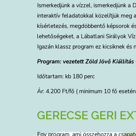
Ismerkedjünk a vízzel, ismerkedjünk a 
interaktív feladatokkal közelítjük meg 
kísérletezés, megdöbbentő képsorok és 
lehetőségeket, a Lábatlani Sirályok Ví
Igazán klassz program ez kicsiknek és
Program: vezetett Zöld Jövő Kiállítá
Időtartam: kb 180 perc
Ár: 4.200 Ft/fő ( minimum 10 fő esetén
GERECSE GERI E
Egy program, ami összehozza a csapatot