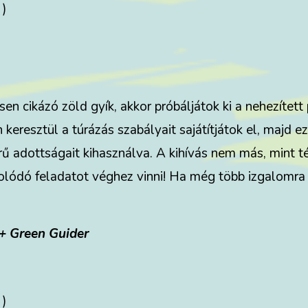
 )
 cikázó zöld gyík, akkor próbáljátok ki a nehezített p
 keresztül a túrázás szabályait sajátítjátok el, majd e
ű adottságait kihasználva. A kihívás nem más, mint t
olódó feladatot véghez vinni! Ha még több izgalomra
 + Green Guider
 )