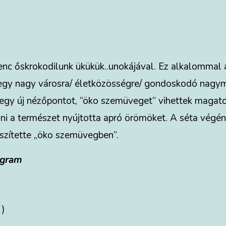
venc őskrokodilunk ükükük..unokájával. Ez alkalomm
 egy nagy városra/ életközösségre/ gondoskodó nagym
egy új nézőpontot, “öko szemüveget” vihettek magato
i a természet nyújtotta apró örömöket. A séta végén 
észítette „öko szemüvegben”.
ogram
 )