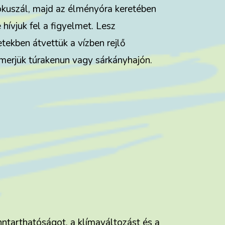
fókuszál, majd az élményóra keretében
hívjuk fel a figyelmet. Lesz
tekben átvettük a vízben rejlő
smerjük túrakenun vagy sárkányhajón.
nntarthatóságot, a klímaváltozást és a