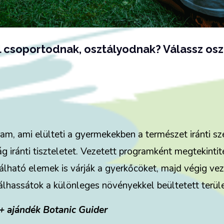
 csoportodnak, osztályodnak? Válassz osz
ram, ami elülteti a gyermekekben a természet iránti sze
ág iránti tiszteletet. Vezetett programként megtekinti
óbálható elemek is várják a gyerkőcöket, majd végig 
hassátok a különleges növényekkel beültetett terüle
 + ajándék Botanic Guider