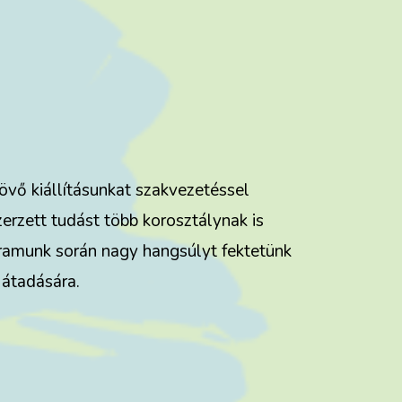
övő kiállításunkat szakvezetéssel
rzett tudást több korosztálynak is
gramunk során nagy hangsúlyt fektetünk
 átadására.