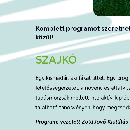
Komplett programot szeretnél
közül!
SZAJKÓ
Egy kismadár, aki fákat ültet. Egy prog
felelősségérzetet, a növény és állatvil
tudásmorzsák mellett interaktív, kipr
található tanösvényen, hogy megcsodál
Program: vezetett Zöld Jövő Kiállítás